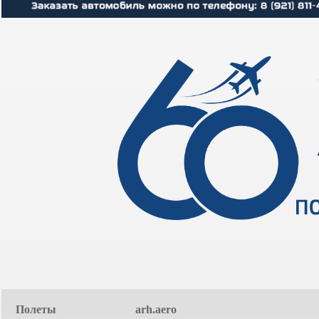
Airl
06:00
06:06
07:50
07:28
Аэр
07:05
07:05
08:10
08:12
Сев
07:15
07:24
08:55
08:38
Рос
07:30
07:40
09:50
-
А24
08:00
08:01
10:20
-
А24
Полеты
arh.aero