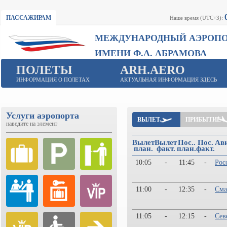
ПАССАЖИРАМ
Наше время (UTC+3):
МЕЖДУНАРОДНЫЙ АЭРОП
ИМЕНИ Ф.А. АБРАМОВА
ПОЛЕТЫ
ARH.AERO
ИНФОРМАЦИЯ О ПОЛЕТАХ
АКТУАЛЬНАЯ ИНФОРМАЦИЯ ЗДЕСЬ
Услуги аэропорта
ВЫЛЕТ
ПРИБЫТИЕ
наведите на элемент
Вылет
Вылет
Пос..
Пос.
Ав
план.
факт.
план.
факт.
10:05
-
11:45
-
Рос
11:00
-
12:35
-
Сма
11:05
-
12:15
-
Сев